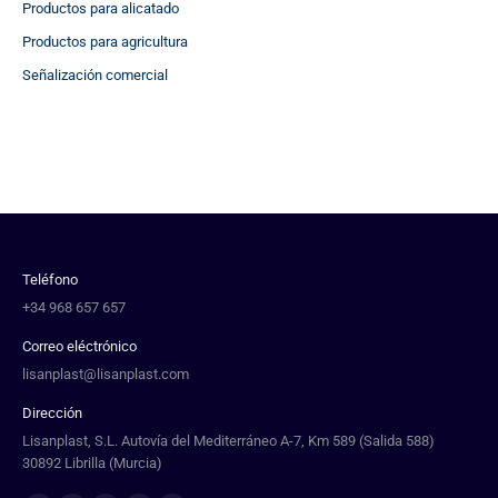
Productos para alicatado
Productos para agricultura
Señalización comercial
Teléfono
+34 968 657 657
Correo eléctrónico
lisanplast@lisanplast.com
Dirección
Lisanplast, S.L. Autovía del Mediterráneo A-7, Km 589 (Salida 588)
30892 Librilla (Murcia)