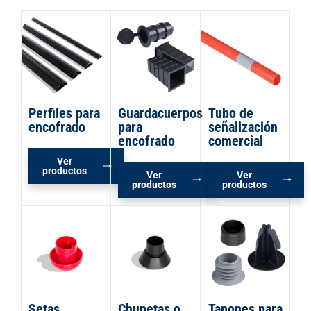
Perfiles para
Guardacuerpos
Tubo de
encofrado
para
señalización
encofrado
comercial
Ver
productos
Ver
Ver
productos
productos
Setas
Chupetas o
Tapones para