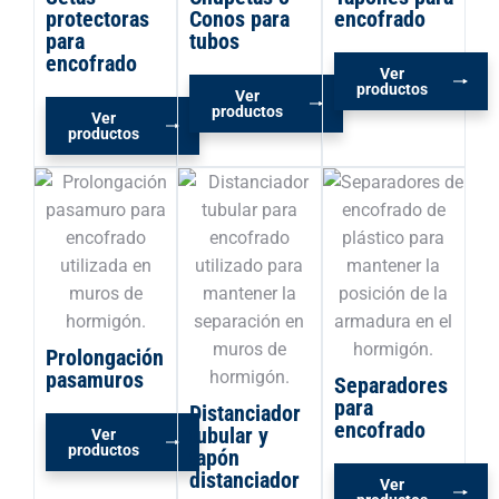
protectoras
Conos para
encofrado
para
tubos
encofrado
Ver
productos
Ver
productos
Ver
productos
Prolongación
pasamuros
Separadores
para
Distanciador
encofrado
tubular y
Ver
productos
tapón
distanciador
Ver