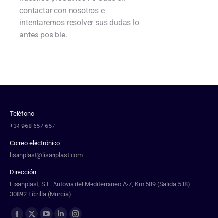
contactar con nosotros e
intentaremos resolver sus dudas lo
antes posible.
Teléfono
+34 968 657 657
Correo eléctrónico
lisanplast@lisanplast.com
Dirección
Lisanplast, S.L. Autovía del Mediterráneo A-7, Km 589 (Salida 588)
30892 Librilla (Murcia)
Find us on: