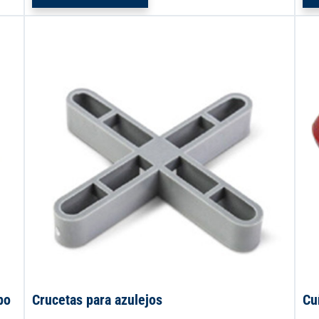
po
Crucetas para azulejos
Cu