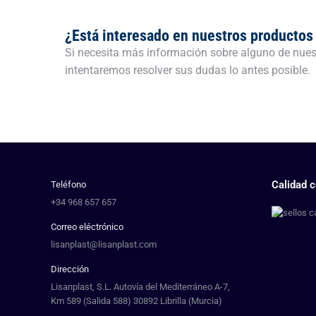
¿Está interesado en nuestros productos 
Si necesita más información sobre alguno de nues
intentaremos resolver sus dudas lo antes posible.
Calidad c
Teléfono
+34 968 657 657
Correo eléctrónico
lisanplast@lisanplast.com
Dirección
Lisanplast, S.L. Autovía del Mediterráneo A-7,
Km 589 (Salida 588) 30892 Librilla (Murcia)