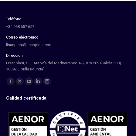
Teléfono
+34 968 657 657
Correo eléctrónico
lisanplast@lisanplast.com
Dirección
Lisanplast, S.L. Autovía del Mediterráneo A-7, Km 589 (Salida 588)
30892 Librilla (Murcia)
Find us on:
Facebook
X
YouTube
Linkedin
Instagram
page
page
page
page
page
Calidad certificada
opens
opens
opens
opens
opens
in
in
in
in
in
new
new
new
new
new
window
window
window
window
window