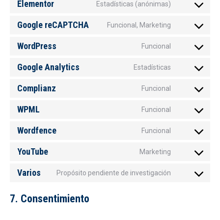
Elementor
Estadísticas (anónimas)
Consent
to
Google reCAPTCHA
Funcional, Marketing
Consent
service
to
WordPress
Funcional
elementor
Consent
service
to
Google Analytics
Estadísticas
google-
Consent
service
recaptcha
to
Complianz
Funcional
wordpress
Consent
service
to
WPML
Funcional
google-
Consent
service
analytics
to
Wordfence
Funcional
complianz
Consent
service
to
YouTube
Marketing
wpml
Consent
service
to
Varios
Propósito pendiente de investigación
wordfence
Consent
service
to
youtube
7. Consentimiento
service
varios