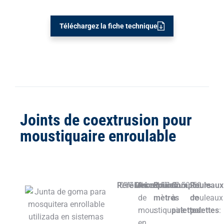
Téléchargez la fiche technique
Joints de coextrusion pour
moustiquaire enroulable
Référence:
01GMH
Description:
Arbre
Rouleaux
150m
Compteurs
7.500m
Rouleaux
50
de
mètres
à
de
rouleaux
moustiquaire
:
palettes
palettes
:
:
en