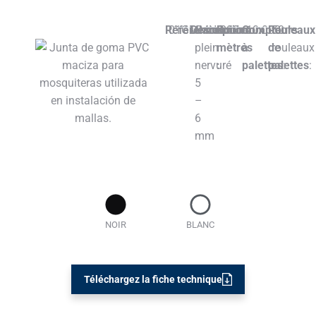
Référence::
01GMMN
Description:
Caoutchouc
Rouleaux
200m
Compteurs
10.000m
Rouleaux
50
plein
mètres
à
de
rouleaux
nervuré
:
palettes
palettes
:
:
5
–
6
mm
NOIR
BLANC
Téléchargez la fiche technique