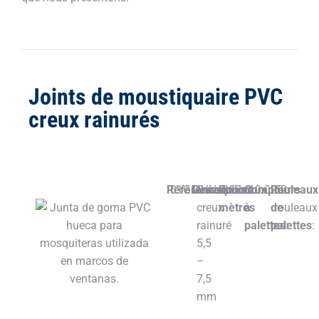
Joints de moustiquaire PVC
creux rainurés
Référence::
01GMHN
Description:
Caoutchouc
Rouleaux
200m
Compteurs
10.000m
Rouleaux
50
creux
mètres
à
de
rouleaux
rainuré
:
palettes
palettes
:
:
5,5
–
7,5
mm