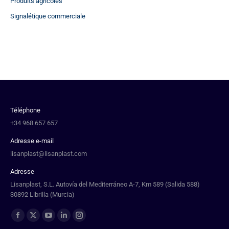
Produits agricoles
Signalétique commerciale
Téléphone
+34 968 657 657
Adresse e-mail
lisanplast@lisanplast.com
Adresse
Lisanplast, S.L. Autovía del Mediterráneo A-7, Km 589 (Salida 588)
30892 Librilla (Murcia)
Trouvez nous sur :