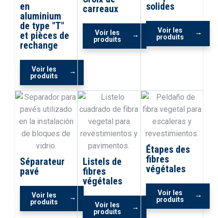
en
solides
carreaux
aluminium
de type "T"
Voir les
Voir les
et pièces de
produits
produits
rechange
Voir les
produits
Étapes des
fibres
Séparateur
Listels de
végétales
pavé
fibres
végétales
Voir les
Voir les
produits
produits
Voir les
produits