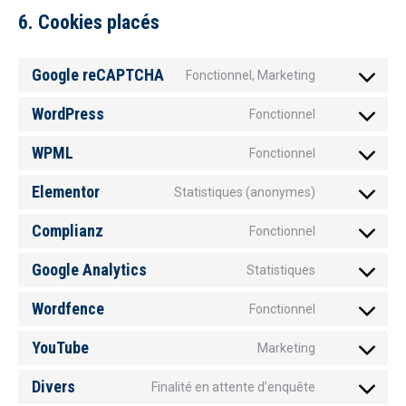
6. Cookies placés
Google reCAPTCHA
Fonctionnel, Marketing
Consent
to
WordPress
Fonctionnel
Consent
service
to
WPML
Fonctionnel
google-
Consent
service
recaptcha
to
Elementor
Statistiques (anonymes)
wordpress
Consent
service
to
Complianz
Fonctionnel
wpml
Consent
service
to
Google Analytics
Statistiques
elementor
Consent
service
to
Wordfence
Fonctionnel
complianz
Consent
service
to
YouTube
Marketing
google-
Consent
service
analytics
to
Divers
Finalité en attente d’enquête
wordfence
Consent
service