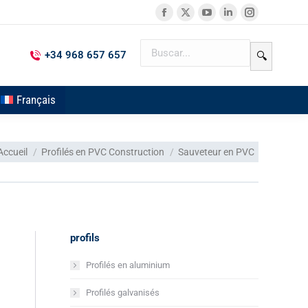
+34 968 657 657
🔍
Français
ous êtes ici :
Accueil
Profilés en PVC Construction
Sauveteur en PVC
profils
Profilés en aluminium
Profilés galvanisés