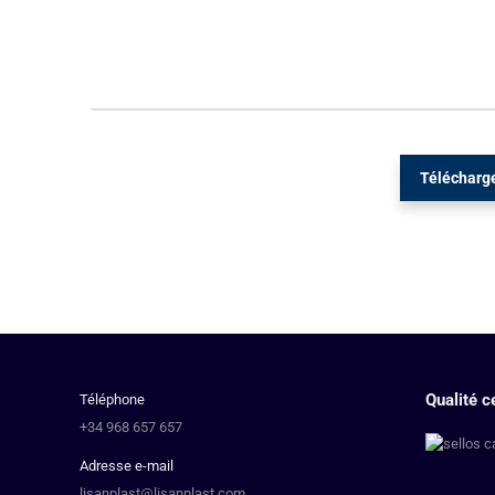
Télécharge
Qualité ce
Téléphone
+34 968 657 657
Adresse e-mail
lisanplast@lisanplast.com