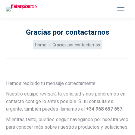
Gracias por contactarnos
You are here:
Home
Gracias por contactarnos
Hemos
recibido
tu
mensaje
correctamente.
Nuestro
equipo
revisará
tu
solicitud
y
nos
pondremos
en
contacto
contigo
lo
antes
posible.
Si
tu
consulta
es
urgente,
también
puedes
llamarnos
al
+
34
968
657
657
.
Mientras
tanto,
puedes
seguir
navegando
por
nuestra
web
para
conocer
más
sobre
nuestros
productos
y
soluciones.