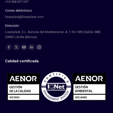
+34 968 657 657
Correo eléctrónico
lisanplast@lisanplast.com
Dirección
Lisanplast, S.L. Autovía del Mediterráneo A-7, Km 589 (Salida 588)
30892 Librilla (Murcia)
Find us on:
Facebook
X
YouTube
Linkedin
Instagram
page
page
page
page
page
Calidad certificada
opens
opens
opens
opens
opens
in
in
in
in
in
new
new
new
new
new
window
window
window
window
window