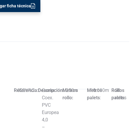
gar ficha técnica
Referencia:
02EURO
Descripción:
Goma
Metros
250m
Metros
10.000m
Rollos
50
Coex.
rollo:
palets
:
palets
rollos
:
PVC
Europea
4,0
–