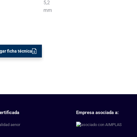
5,2
mm
gar ficha técnica
ertificada
Empresa asociada a: