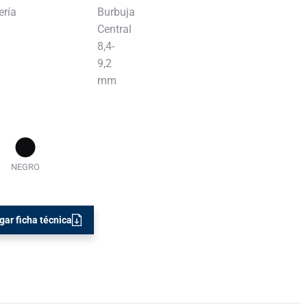
Burbuja
Central
8,4-
9,2
mm
NEGRO
gar ficha técnica