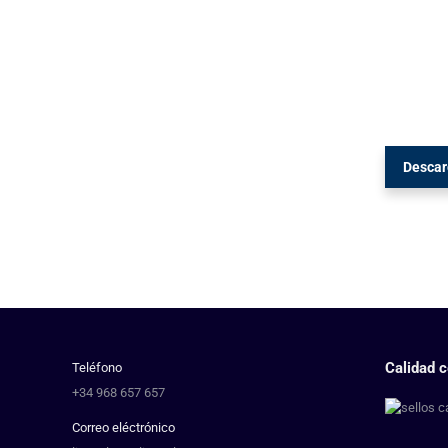
Descar
Calidad c
Teléfono
+34 968 657 657
Correo eléctrónico