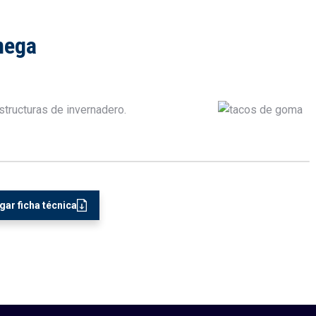
mega
ar ficha técnica