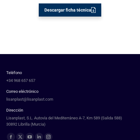
Descargar ficha técnica
Teléfono
+34 968 657 657
Correo eléctrónico
lisanplast@lisanplast.com
Dirección
Lisanplast, S.L. Autovía del Mediterráneo A-7, Km 589 (Salida 588)
30892 Librilla (Murcia)
Find us on: