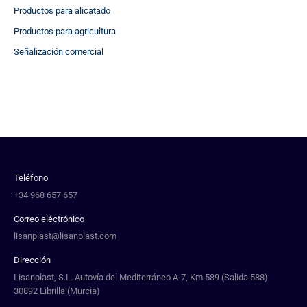
Productos para alicatado
Productos para agricultura
Señalización comercial
Teléfono
+34 968 657 657
Correo eléctrónico
lisanplast@lisanplast.com
Dirección
Lisanplast, S.L. Autovía del Mediterráneo A-7, Km 589 (Salida 588)
30892 Librilla (Murcia)