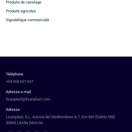
Produits de carrelage
Produits agricoles
Signalétique commerciale
Téléphone
+34 968 657 657
Adresse e-mail
lisanplast@lisanplast.com
Adresse
Lisanplast, S.L. Autovía del Mediterráneo A-7, Km 589 (Salida 588)
30892 Librilla (Murcia)