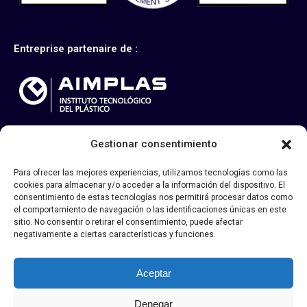
Entreprise partenaire de :
Gestionar consentimiento
Tous droits réservés
Para ofrecer las mejores experiencias, utilizamos tecnologías como las
Legal
cookies para almacenar y/o acceder a la información del dispositivo. El
consentimiento de estas tecnologías nos permitirá procesar datos como
el comportamiento de navegación o las identificaciones únicas en este
sitio. No consentir o retirar el consentimiento, puede afectar
negativamente a ciertas características y funciones.
Aceptar
Lisanplast S.L. a été bénéficiaire du Fonds européen de
développement régional dont l'objectif est de promouvoir le
Denegar