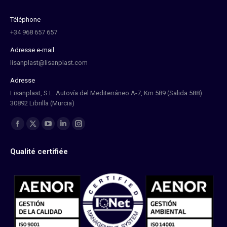
Téléphone
+34 968 657 657
Adresse e-mail
lisanplast@lisanplast.com
Adresse
Lisanplast, S.L. Autovía del Mediterráneo A-7, Km 589 (Salida 588)
30892 Librilla (Murcia)
Trouvez nous sur :
La
La
La
La
La
page
page
page
page
page
Qualité certifiée
Facebook
X
YouTube
LinkedIn
Instagram
s'ouvre
s'ouvre
s'ouvre
s'ouvre
s'ouvre
dans
dans
dans
dans
dans
une
une
une
une
une
nouvelle
nouvelle
nouvelle
nouvelle
nouvelle
fenêtre
fenêtre
fenêtre
fenêtre
fenêtre