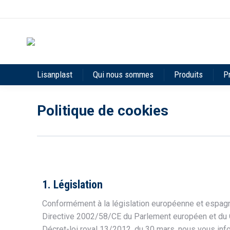
Lisanplast
Qui nous sommes
Produits
P
Politique de cookies
1. Législation
Conformément à la législation européenne et espagno
Directive 2002/58/CE du Parlement européen et du Co
Décret-loi royal 13/2012, du 30 mars, nous vous inf