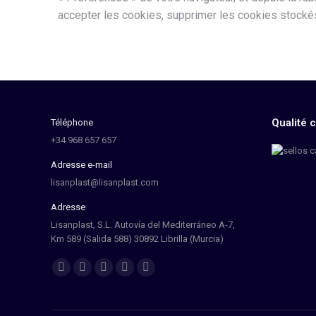
accepter les cookies, supprimer les cookies stockés 
Qualité c
Téléphone
+34 968 657 657
Adresse e-mail
lisanplast@lisanplast.com
Adresse
Lisanplast, S.L. Autovía del Mediterráneo A-7,
Km 589 (Salida 588) 30892 Librilla (Murcia)
Trouvez nous sur :